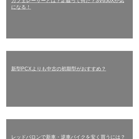
カフェレーサーとは？定義って何だ？SV650Xが気
になる！
新型PCXよりも中古の初期型がおすすめ？
レッドバロンで新車・逆車バイクを安く買うには？