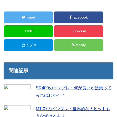
tweet
facebook
LINE
Pocket
はてブ 8
feedly
関連記事
SR400のインプレ：何が良いかは乗って
みればわかる？
MT-07のインプレ：世界的な大ヒットも
うなずける走り