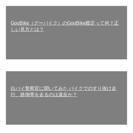
GooBike（グーバイク）のGooBike鑑定って何？正
しい見方とは？
白バイ警察官に聞いてみた バイクでのすり抜け走
行、路側帯を走るのは違反か？