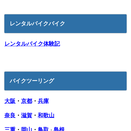
レンタルバイクバイク
レンタルバイク体験記
バイクツーリング
大阪
・
京都
・
兵庫
奈良
・
滋賀
・
和歌山
三重
・
岡山
・
鳥取
島根
・