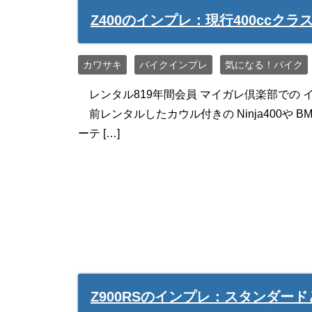
Z400のインプレ：現行400ccク
カワサキ
バイクインプレ
気になる！バイク
レンタル819年間会員 マイガレ倶楽部での イ
前レンタルしたカウル付きの Ninja400や 
ーテ […]
Z900RSのインプレ：スタンダード