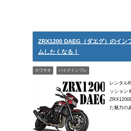
ZRX1200 DAEG（ダエグ）の
ムしたくなる！
カワサキ
バイクインプレ
レンタル8
ッション
ZRX120
た魅力のあ