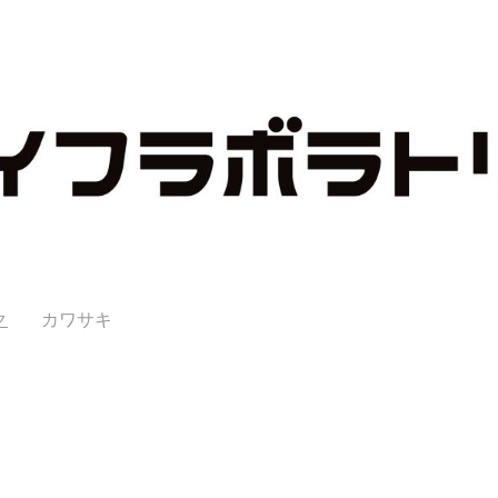
ク
カワサキ