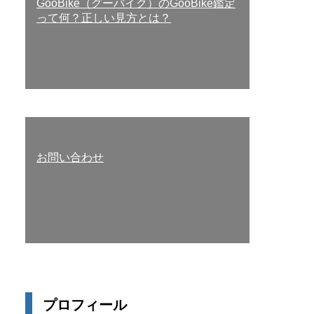
GooBike（グーバイク）のGooBike鑑定
って何？正しい見方とは？
お問い合わせ
プロフィール