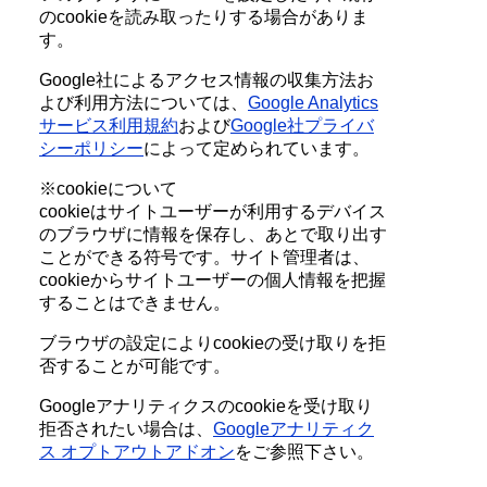
のcookieを読み取ったりする場合がありま
す。
Google社によるアクセス情報の収集方法お
よび利用方法については、
Google Analytics
サービス利用規約
および
Google社プライバ
シーポリシー
によって定められています。
※cookieについて
cookieはサイトユーザーが利用するデバイス
のブラウザに情報を保存し、あとで取り出す
ことができる符号です。サイト管理者は、
cookieからサイトユーザーの個人情報を把握
することはできません。
ブラウザの設定によりcookieの受け取りを拒
否することが可能です。
Googleアナリティクスのcookieを受け取り
拒否されたい場合は、
Googleアナリティク
ス オプトアウトアドオン
をご参照下さい。