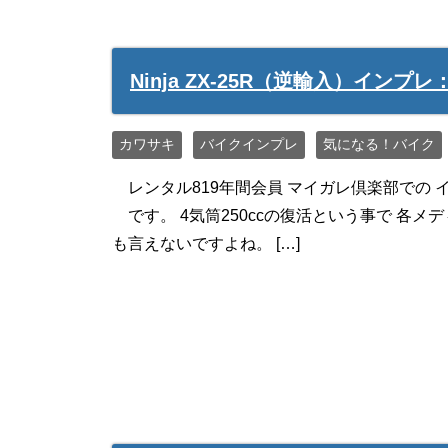
Ninja ZX-25R（逆輸入）インプ
カワサキ
バイクインプレ
気になる！バイク
レンタル819年間会員 マイガレ倶楽部での イン
です。 4気筒250ccの復活という事で 各
も言えないですよね。 […]