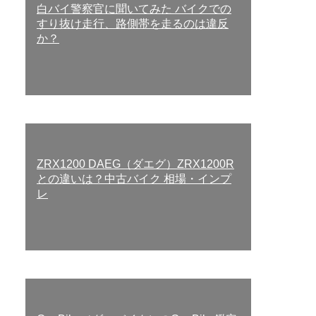
白バイ警察官に聞いてみた バイクでの
すり抜け走行、路側帯を走るのは違反
か？
ZRX1200 DAEG（ダエグ）ZRX1200R
との違いは？中古バイク 相場・インプ
レ