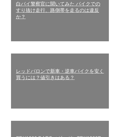
白バイ警察官に聞いてみた バイクでの
すり抜け走行、路側帯を走るのは違反
か？
レッドバロンで新車・逆車バイクを安く
買うには？値引きはある？