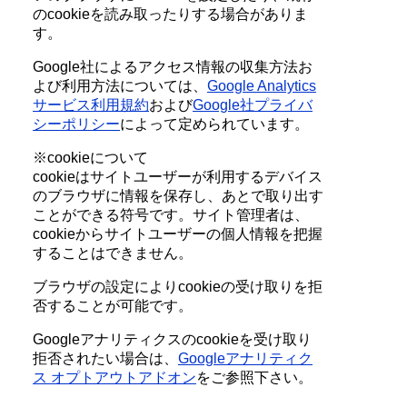
のcookieを読み取ったりする場合がありま
す。
Google社によるアクセス情報の収集方法お
よび利用方法については、
Google Analytics
サービス利用規約
および
Google社プライバ
シーポリシー
によって定められています。
※cookieについて
cookieはサイトユーザーが利用するデバイス
のブラウザに情報を保存し、あとで取り出す
ことができる符号です。サイト管理者は、
cookieからサイトユーザーの個人情報を把握
することはできません。
ブラウザの設定によりcookieの受け取りを拒
否することが可能です。
Googleアナリティクスのcookieを受け取り
拒否されたい場合は、
Googleアナリティク
ス オプトアウトアドオン
をご参照下さい。