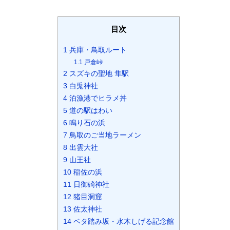
目次
1
兵庫・鳥取ルート
1.1
戸倉峠
2
スズキの聖地 隼駅
3
白兎神社
4
泊漁港でヒラメ丼
5
道の駅はわい
6
鳴り石の浜
7
鳥取のご当地ラーメン
8
出雲大社
9
山王社
10
稲佐の浜
11
日御碕神社
12
猪目洞窟
13
佐太神社
14
ベタ踏み坂・水木しげる記念館